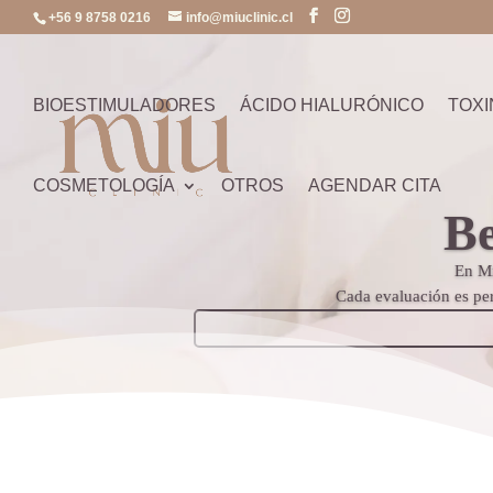
+56 9 8758 0216
info@miuclinic.cl
BIOESTIMULADORES
ÁCIDO HIALURÓNICO
TOXI
COSMETOLOGÍA
OTROS
AGENDAR CITA
Be
En Mi
Cada evaluación es per