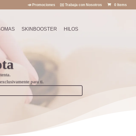
📣 Promociones
✉️ Trabaja con Nosotros
0 Items
SOMAS
SKINBOOSTER
HILOS
ota
tenta.
exclusivamente para ti.