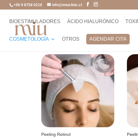
+56 9 8758 0216
info@miuclinic.cl
Inicio
/
Cosmetología
/ Peeling
BIOESTIMULADORES
ÁCIDO HIALURÓNICO
TOXI
Peeling
COSMETOLOGÍA
OTROS
AGENDAR CITA
Mostrando 2 resultados
Peeling Retinol
Peeli