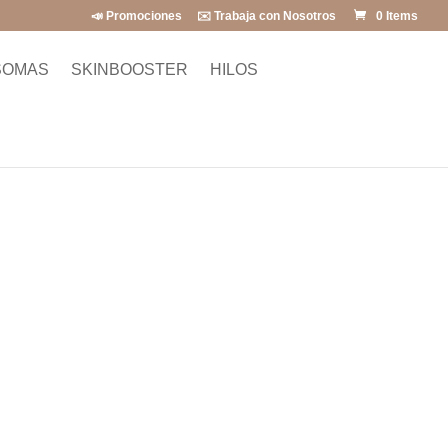
📣 Promociones
✉️ Trabaja con Nosotros
0 Items
SOMAS
SKINBOOSTER
HILOS