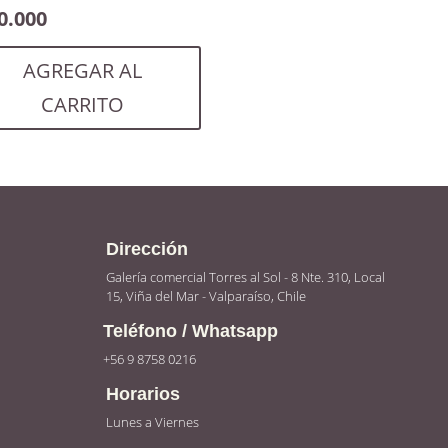
0.000
AGREGAR AL
CARRITO
Dirección
Galería comercial Torres al Sol - 8 Nte. 310, Local
15, Viña del Mar - Valparaíso, Chile
Teléfono / Whatsapp
+56 9 8758 0216
Horarios
Lunes a Viernes