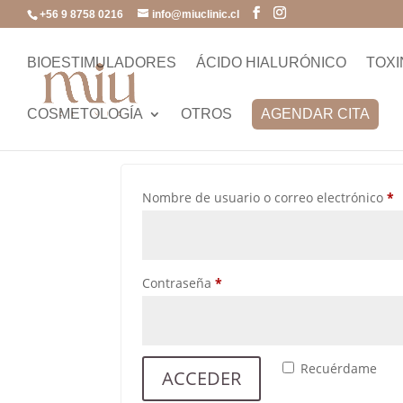
+56 9 8758 0216
info@miuclinic.cl
Mi cuenta
BIOESTIMULADORES
ÁCIDO HIALURÓNICO
TOXI
Acceder
COSMETOLOGÍA
OTROS
AGENDAR CITA
O
Nombre de usuario o correo electrónico
*
Obligatorio
Contraseña
*
Recuérdame
ACCEDER