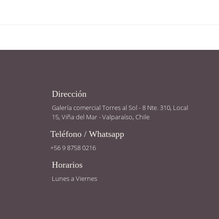
Dirección
Galería comercial Torres al Sol - 8 Nte. 310, Local
15, Viña del Mar - Valparaíso, Chile
Teléfono / Whatsapp
+56 9 8758 0216
Horarios
Lunes a Viernes