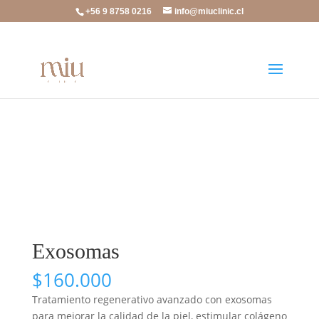
+56 9 8758 0216
info@miuclinic.cl
Inicio
/
Exosomas
/ Exosomas
Exosomas
$
160.000
Tratamiento regenerativo avanzado con exosomas
para mejorar la calidad de la piel, estimular colágeno