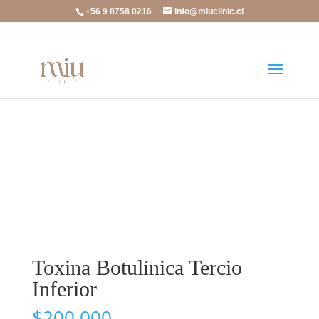
+56 9 8758 0216
info@miuclinic.cl
Inicio
/
Toxina Botulínica
/ Toxina Botulínica Tercio
Inferior
Toxina Botulínica Tercio
Inferior
$
200.000