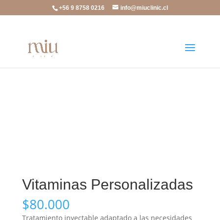
+56 9 8758 0216
info@miuclinic.cl
Inicio
/
Cosmetología
/
Vitaminas
/ Vitaminas
Personalizadas
Vitaminas Personalizadas
$
80.000
Tratamiento inyectable adaptado a las necesidades